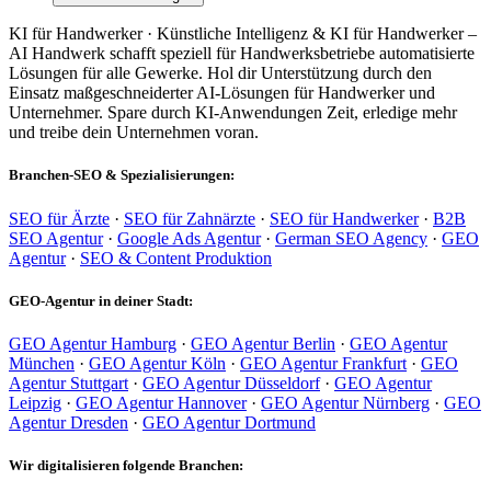
KI für Handwerker · Künstliche Intelligenz & KI für Handwerker –
AI Handwerk schafft speziell für Handwerksbetriebe automatisierte
Lösungen für alle Gewerke. Hol dir Unterstützung durch den
Einsatz maßgeschneiderter AI-Lösungen für Handwerker und
Unternehmer. Spare durch KI-Anwendungen Zeit, erledige mehr
und treibe dein Unternehmen voran.
Branchen-SEO & Spezialisierungen:
SEO für Ärzte
·
SEO für Zahnärzte
·
SEO für Handwerker
·
B2B
SEO Agentur
·
Google Ads Agentur
·
German SEO Agency
·
GEO
Agentur
·
SEO & Content Produktion
GEO-Agentur in deiner Stadt:
GEO Agentur Hamburg
·
GEO Agentur Berlin
·
GEO Agentur
München
·
GEO Agentur Köln
·
GEO Agentur Frankfurt
·
GEO
Agentur Stuttgart
·
GEO Agentur Düsseldorf
·
GEO Agentur
Leipzig
·
GEO Agentur Hannover
·
GEO Agentur Nürnberg
·
GEO
Agentur Dresden
·
GEO Agentur Dortmund
Wir digitalisieren folgende Branchen: