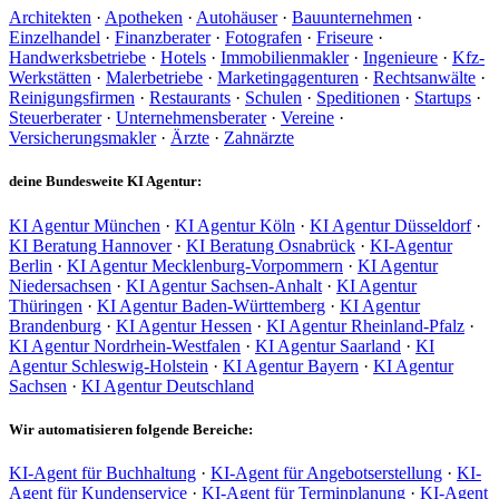
Architekten
·
Apotheken
·
Autohäuser
·
Bauunternehmen
·
Einzelhandel
·
Finanzberater
·
Fotografen
·
Friseure
·
Handwerksbetriebe
·
Hotels
·
Immobilienmakler
·
Ingenieure
·
Kfz-
Werkstätten
·
Malerbetriebe
·
Marketingagenturen
·
Rechtsanwälte
·
Reinigungsfirmen
·
Restaurants
·
Schulen
·
Speditionen
·
Startups
·
Steuerberater
·
Unternehmensberater
·
Vereine
·
Versicherungsmakler
·
Ärzte
·
Zahnärzte
deine Bundesweite KI Agentur:
KI Agentur München
·
KI Agentur Köln
·
KI Agentur Düsseldorf
·
KI Beratung Hannover
·
KI Beratung Osnabrück
·
KI-Agentur
Berlin
·
KI Agentur Mecklenburg-Vorpommern
·
KI Agentur
Niedersachsen
·
KI Agentur Sachsen-Anhalt
·
KI Agentur
Thüringen
·
KI Agentur Baden-Württemberg
·
KI Agentur
Brandenburg
·
KI Agentur Hessen
·
KI Agentur Rheinland-Pfalz
·
KI Agentur Nordrhein-Westfalen
·
KI Agentur Saarland
·
KI
Agentur Schleswig-Holstein
·
KI Agentur Bayern
·
KI Agentur
Sachsen
·
KI Agentur Deutschland
Wir automatisieren folgende Bereiche:
KI-Agent für Buchhaltung
·
KI-Agent für Angebotserstellung
·
KI-
Agent für Kundenservice
·
KI-Agent für Terminplanung
·
KI-Agent