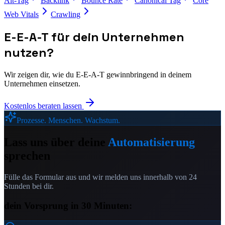
Alt-Tag
Backlink
Bounce Rate
Canonical Tag
Core
Web Vitals
Crawling
E-E-A-T
für dein Unternehmen
nutzen?
Wir zeigen dir, wie du
E-E-A-T
gewinnbringend in deinem
Unternehmen einsetzen.
Kostenlos beraten lassen
Prozesse. Menschen. Wachstum.
Lass uns über deine
Automatisierung
sprechen
Fülle das Formular aus und wir melden uns innerhalb von 24
Stunden bei dir.
dein Vorsprung in 30 Minuten: