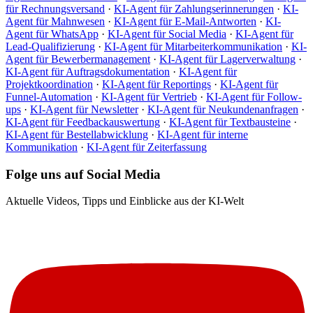
für Rechnungsversand
·
KI-Agent für Zahlungserinnerungen
·
KI-
Agent für Mahnwesen
·
KI-Agent für E-Mail-Antworten
·
KI-
Agent für WhatsApp
·
KI-Agent für Social Media
·
KI-Agent für
Lead-Qualifizierung
·
KI-Agent für Mitarbeiterkommunikation
·
KI-
Agent für Bewerbermanagement
·
KI-Agent für Lagerverwaltung
·
KI-Agent für Auftragsdokumentation
·
KI-Agent für
Projektkoordination
·
KI-Agent für Reportings
·
KI-Agent für
Funnel-Automation
·
KI-Agent für Vertrieb
·
KI-Agent für Follow-
ups
·
KI-Agent für Newsletter
·
KI-Agent für Neukundenanfragen
·
KI-Agent für Feedbackauswertung
·
KI-Agent für Textbausteine
·
KI-Agent für Bestellabwicklung
·
KI-Agent für interne
Kommunikation
·
KI-Agent für Zeiterfassung
Folge uns auf Social Media
Aktuelle Videos, Tipps und Einblicke aus der KI-Welt