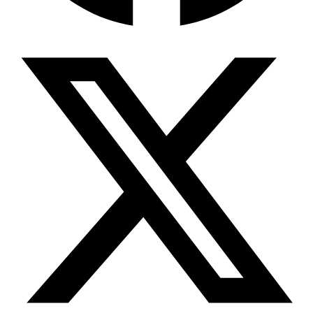
Wissensdatenbank & Management
Intention Economy · NEU
Was nach KI-Agenten kommt
Company Brain
Zentrale Wissensbasis
Proaktive KI
Handelt, bevor Sie fragen
Intention-Marketing
Kaufabsichten in Echtzeit
Wissens-Chatbot (RAG)
Firmenwissen als Chatbot
Corporate LLM
DSGVO-konformer KI-Workspace
Wissensmanagement
Software für Firmenwissen
Agentische Systeme
Autonome Prozessketten