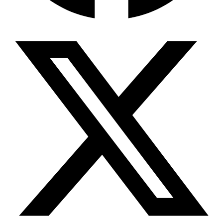
Wissensdatenbank & Management
Intention Economy · NEU
Was nach KI-Agenten kommt
Company Brain
Zentrale Wissensbasis
Proaktive KI
Handelt, bevor Sie fragen
Intention-Marketing
Kaufabsichten in Echtzeit
Wissens-Chatbot (RAG)
Firmenwissen als Chatbot
Corporate LLM
DSGVO-konformer KI-Workspace
Wissensmanagement
Software für Firmenwissen
Agentische Systeme
Autonome Prozessketten