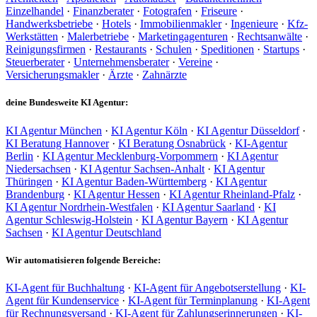
Einzelhandel
·
Finanzberater
·
Fotografen
·
Friseure
·
Handwerksbetriebe
·
Hotels
·
Immobilienmakler
·
Ingenieure
·
Kfz-
Werkstätten
·
Malerbetriebe
·
Marketingagenturen
·
Rechtsanwälte
·
Reinigungsfirmen
·
Restaurants
·
Schulen
·
Speditionen
·
Startups
·
Steuerberater
·
Unternehmensberater
·
Vereine
·
Versicherungsmakler
·
Ärzte
·
Zahnärzte
deine Bundesweite KI Agentur:
KI Agentur München
·
KI Agentur Köln
·
KI Agentur Düsseldorf
·
KI Beratung Hannover
·
KI Beratung Osnabrück
·
KI-Agentur
Berlin
·
KI Agentur Mecklenburg-Vorpommern
·
KI Agentur
Niedersachsen
·
KI Agentur Sachsen-Anhalt
·
KI Agentur
Thüringen
·
KI Agentur Baden-Württemberg
·
KI Agentur
Brandenburg
·
KI Agentur Hessen
·
KI Agentur Rheinland-Pfalz
·
KI Agentur Nordrhein-Westfalen
·
KI Agentur Saarland
·
KI
Agentur Schleswig-Holstein
·
KI Agentur Bayern
·
KI Agentur
Sachsen
·
KI Agentur Deutschland
Wir automatisieren folgende Bereiche:
KI-Agent für Buchhaltung
·
KI-Agent für Angebotserstellung
·
KI-
Agent für Kundenservice
·
KI-Agent für Terminplanung
·
KI-Agent
für Rechnungsversand
·
KI-Agent für Zahlungserinnerungen
·
KI-