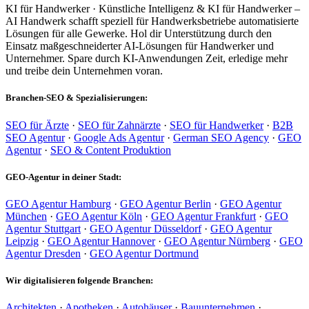
KI für Handwerker · Künstliche Intelligenz & KI für Handwerker –
AI Handwerk schafft speziell für Handwerksbetriebe automatisierte
Lösungen für alle Gewerke. Hol dir Unterstützung durch den
Einsatz maßgeschneiderter AI-Lösungen für Handwerker und
Unternehmer. Spare durch KI-Anwendungen Zeit, erledige mehr
und treibe dein Unternehmen voran.
Branchen-SEO & Spezialisierungen:
SEO für Ärzte
·
SEO für Zahnärzte
·
SEO für Handwerker
·
B2B
SEO Agentur
·
Google Ads Agentur
·
German SEO Agency
·
GEO
Agentur
·
SEO & Content Produktion
GEO-Agentur in deiner Stadt:
GEO Agentur Hamburg
·
GEO Agentur Berlin
·
GEO Agentur
München
·
GEO Agentur Köln
·
GEO Agentur Frankfurt
·
GEO
Agentur Stuttgart
·
GEO Agentur Düsseldorf
·
GEO Agentur
Leipzig
·
GEO Agentur Hannover
·
GEO Agentur Nürnberg
·
GEO
Agentur Dresden
·
GEO Agentur Dortmund
Wir digitalisieren folgende Branchen:
Architekten
·
Apotheken
·
Autohäuser
·
Bauunternehmen
·