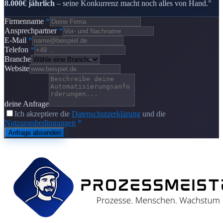
8.000€ jährlich
– seine Konkurrenz macht noch alles von Hand."
Firmenname
*
Ansprechpartner
*
E-Mail
*
Telefon
*
Branche
Website
deine Anfrage
Ich akzeptiere die
Datenschutzerklärung
und die
Nutzungsbedingungen
*
Anfrage absenden