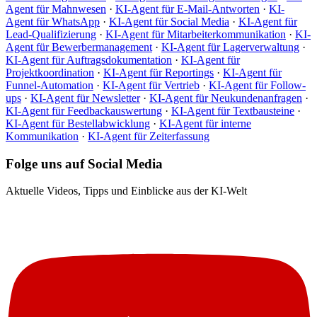
Agent für Mahnwesen
·
KI-Agent für E-Mail-Antworten
·
KI-
Agent für WhatsApp
·
KI-Agent für Social Media
·
KI-Agent für
Lead-Qualifizierung
·
KI-Agent für Mitarbeiterkommunikation
·
KI-
Agent für Bewerbermanagement
·
KI-Agent für Lagerverwaltung
·
KI-Agent für Auftragsdokumentation
·
KI-Agent für
Projektkoordination
·
KI-Agent für Reportings
·
KI-Agent für
Funnel-Automation
·
KI-Agent für Vertrieb
·
KI-Agent für Follow-
ups
·
KI-Agent für Newsletter
·
KI-Agent für Neukundenanfragen
·
KI-Agent für Feedbackauswertung
·
KI-Agent für Textbausteine
·
KI-Agent für Bestellabwicklung
·
KI-Agent für interne
Kommunikation
·
KI-Agent für Zeiterfassung
Folge uns auf Social Media
Aktuelle Videos, Tipps und Einblicke aus der KI-Welt