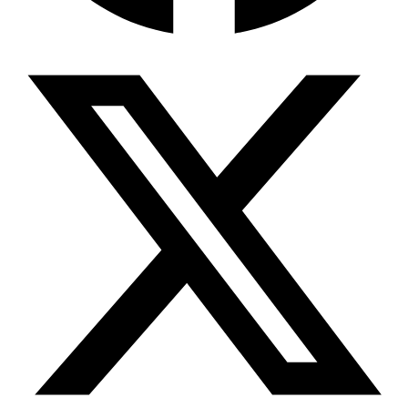
Wissensdatenbank & Management
Intention Economy · NEU
Was nach KI-Agenten kommt
Company Brain
Zentrale Wissensbasis
Proaktive KI
Handelt, bevor Sie fragen
Intention-Marketing
Kaufabsichten in Echtzeit
Wissens-Chatbot (RAG)
Firmenwissen als Chatbot
Corporate LLM
DSGVO-konformer KI-Workspace
Wissensmanagement
Software für Firmenwissen
Agentische Systeme
Autonome Prozessketten