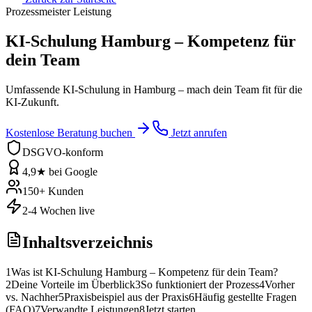
Prozessmeister Leistung
KI-Schulung Hamburg – Kompetenz für
dein Team
Umfassende KI-Schulung in Hamburg – mach dein Team fit für die
KI-Zukunft.
Kostenlose Beratung buchen
Jetzt anrufen
DSGVO-konform
4,9★ bei Google
150+ Kunden
2-4 Wochen live
Inhaltsverzeichnis
1
Was ist KI-Schulung Hamburg – Kompetenz für dein Team?
2
Deine Vorteile im Überblick
3
So funktioniert der Prozess
4
Vorher
vs. Nachher
5
Praxisbeispiel aus der Praxis
6
Häufig gestellte Fragen
(FAQ)
7
Verwandte Leistungen
8
Jetzt starten