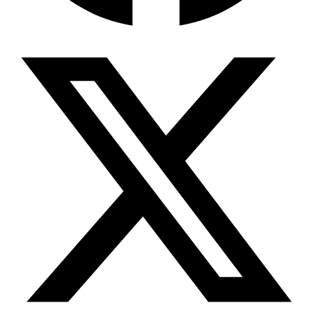
Wissensdatenbank & Management
Intention Economy · NEU
Was nach KI-Agenten kommt
Company Brain
Zentrale Wissensbasis
Proaktive KI
Handelt, bevor Sie fragen
Intention-Marketing
Kaufabsichten in Echtzeit
Wissens-Chatbot (RAG)
Firmenwissen als Chatbot
Corporate LLM
DSGVO-konformer KI-Workspace
Wissensmanagement
Software für Firmenwissen
Agentische Systeme
Autonome Prozessketten