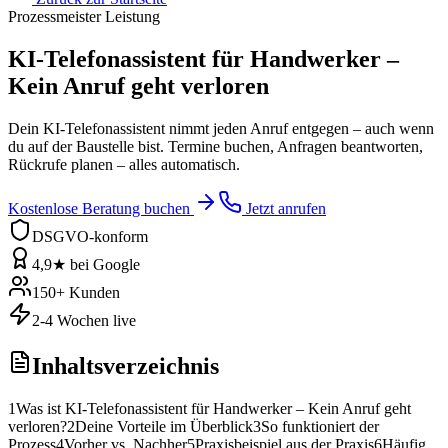
Prozessmeister Leistung
KI-Telefonassistent für Handwerker –
Kein Anruf geht verloren
Dein KI-Telefonassistent nimmt jeden Anruf entgegen – auch wenn
du auf der Baustelle bist. Termine buchen, Anfragen beantworten,
Rückrufe planen – alles automatisch.
Kostenlose Beratung buchen
Jetzt anrufen
DSGVO-konform
4,9★ bei Google
150+ Kunden
2-4 Wochen live
Inhaltsverzeichnis
1
Was ist KI-Telefonassistent für Handwerker – Kein Anruf geht
verloren?
2
Deine Vorteile im Überblick
3
So funktioniert der
Prozess
4
Vorher vs. Nachher
5
Praxisbeispiel aus der Praxis
6
Häufig