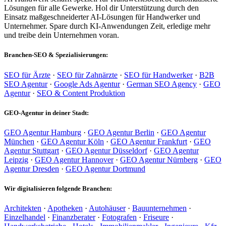
Lösungen für alle Gewerke. Hol dir Unterstützung durch den
Einsatz maßgeschneiderter AI-Lösungen für Handwerker und
Unternehmer. Spare durch KI-Anwendungen Zeit, erledige mehr
und treibe dein Unternehmen voran.
Branchen-SEO & Spezialisierungen:
SEO für Ärzte
·
SEO für Zahnärzte
·
SEO für Handwerker
·
B2B
SEO Agentur
·
Google Ads Agentur
·
German SEO Agency
·
GEO
Agentur
·
SEO & Content Produktion
GEO-Agentur in deiner Stadt:
GEO Agentur Hamburg
·
GEO Agentur Berlin
·
GEO Agentur
München
·
GEO Agentur Köln
·
GEO Agentur Frankfurt
·
GEO
Agentur Stuttgart
·
GEO Agentur Düsseldorf
·
GEO Agentur
Leipzig
·
GEO Agentur Hannover
·
GEO Agentur Nürnberg
·
GEO
Agentur Dresden
·
GEO Agentur Dortmund
Wir digitalisieren folgende Branchen:
Architekten
·
Apotheken
·
Autohäuser
·
Bauunternehmen
·
Einzelhandel
·
Finanzberater
·
Fotografen
·
Friseure
·