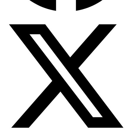
Wissensdatenbank & Management
Intention Economy · NEU
Was nach KI-Agenten kommt
Company Brain
Zentrale Wissensbasis
Proaktive KI
Handelt, bevor Sie fragen
Intention-Marketing
Kaufabsichten in Echtzeit
Wissens-Chatbot (RAG)
Firmenwissen als Chatbot
Corporate LLM
DSGVO-konformer KI-Workspace
Wissensmanagement
Software für Firmenwissen
Agentische Systeme
Autonome Prozessketten