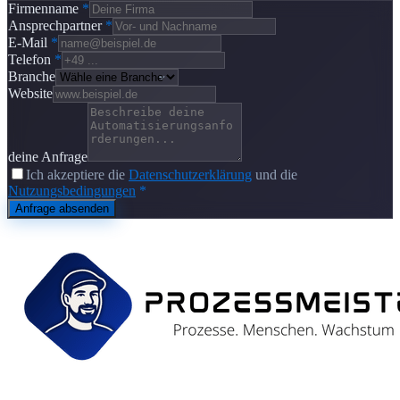
Firmenname
*
Ansprechpartner
*
E-Mail
*
Telefon
*
Branche
Website
deine Anfrage
Ich akzeptiere die
Datenschutzerklärung
und die
Nutzungsbedingungen
*
Anfrage absenden