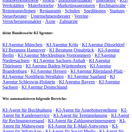
Handwerksbetriebe
·
Hotels
·
Immobilienmakler
·
Ingenieure
·
Kfz-
Werkstätten
·
Malerbetriebe
·
Marketingagenturen
·
Rechtsanwälte
·
Reinigungsfirmen
·
Restaurants
·
Schulen
·
Speditionen
·
Startups
·
Steuerberater
·
Unternehmensberater
·
Vereine
·
Versicherungsmakler
·
Ärzte
·
Zahnärzte
deine Bundesweite KI Agentur:
KI Agentur München
·
KI Agentur Köln
·
KI Agentur Düsseldorf
·
KI Beratung Hannover
·
KI Beratung Osnabrück
·
KI-Agentur
Berlin
·
KI Agentur Mecklenburg-Vorpommern
·
KI Agentur
Niedersachsen
·
KI Agentur Sachsen-Anhalt
·
KI Agentur
Thüringen
·
KI Agentur Baden-Württemberg
·
KI Agentur
Brandenburg
·
KI Agentur Hessen
·
KI Agentur Rheinland-Pfalz
·
KI Agentur Nordrhein-Westfalen
·
KI Agentur Saarland
·
KI
Agentur Schleswig-Holstein
·
KI Agentur Bayern
·
KI Agentur
Sachsen
·
KI Agentur Deutschland
Wir automatisieren folgende Bereiche:
KI-Agent für Buchhaltung
·
KI-Agent für Angebotserstellung
·
KI-
Agent für Kundenservice
·
KI-Agent für Terminplanung
·
KI-Agent
für Rechnungsversand
·
KI-Agent für Zahlungserinnerungen
·
KI-
Agent für Mahnwesen
·
KI-Agent für E-Mail-Antworten
·
KI-
Agent für WhatsApp
·
KI-Agent für Social Media
·
KI-Agent für