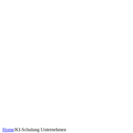
Chatbot nach Branche
KI-Tools & Wissen
Softwareentwicklung
Kostenrechner
Software-Finanzierung
Wissen
Über uns
Termin buchen
KI-Agent erstellen
Kontakt
Home
/
KI-Schulung Unternehmen