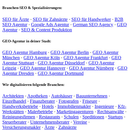
Branchen-SEO & Spezialisierungen:
SEO für Ärzte
·
SEO für Zahnärzte
·
SEO für Handwerker
·
B2B
SEO Agentur
·
Google Ads Agentur
·
German SEO Agency
·
GEO
Agentur
·
SEO & Content Produktion
GEO-Agentur in deiner Stadt:
GEO Agentur Hamburg
·
GEO Agentur Berlin
·
GEO Agentur
München
·
GEO Agentur Köln
·
GEO Agentur Frankfurt
·
GEO
Agentur Stuttgart
·
GEO Agentur Düsseldorf
·
GEO Agentur
Leipzig
·
GEO Agentur Hannover
·
GEO Agentur Nürnberg
·
GEO
Agentur Dresden
·
GEO Agentur Dortmund
Wir digitalisieren folgende Branchen:
Architekten
·
Apotheken
·
Autohäuser
·
Bauunternehmen
·
Einzelhandel
·
Finanzberater
·
Fotografen
·
Friseure
·
Handwerksbetriebe
·
Hotels
·
Immobilienmakler
·
Ingenieure
·
Kfz-
Werkstätten
·
Malerbetriebe
·
Marketingagenturen
·
Rechtsanwälte
·
Reinigungsfirmen
·
Restaurants
·
Schulen
·
Speditionen
·
Startups
·
Steuerberater
·
Unternehmensberater
·
Vereine
·
Versicherungsmakler
·
Ärzte
·
Zahnärzte