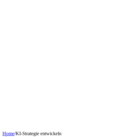
Chatbot nach Branche
KI-Tools & Wissen
Softwareentwicklung
Kostenrechner
Software-Finanzierung
Wissen
Über uns
Termin buchen
KI-Agent erstellen
Kontakt
Home
/
KI-Strategie entwickeln