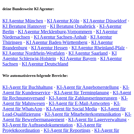
deine Bundesweite KI Agentur:
KI Agentur München
·
KI Agentur Köln
·
KI Agentur Düsseldorf
·
KI Beratung Hannover
·
KI Beratung Osnabrück
·
KI-Agentur
Berlin
·
KI Agentur Mecklenburg-Vorpommern
·
KI Agentur
Niedersachsen
·
KI Agentur Sachsen-Anhalt
·
KI Agentur
Thüringen
·
KI Agentur Baden-Württemberg
·
KI Agentur
Brandenburg
·
KI Agentur Hessen
·
KI Agentur Rheinland-Pfalz
·
KI Agentur Nordrhein-Westfalen
·
KI Agentur Saarland
·
KI
Agentur Schleswig-Holstein
·
KI Agentur Bayern
·
KI Agentur
Sachsen
·
KI Agentur Deutschland
Wir automatisieren folgende Bereiche:
KI-Agent für Buchhaltung
·
KI-Agent für Angebotserstellung
·
KI-
Agent für Kundenservice
·
KI-Agent für Terminplanung
·
KI-Agent
für Rechnungsversand
·
KI-Agent für Zahlungserinnerungen
·
KI-
Agent für Mahnwesen
·
KI-Agent für E-Mail-Antworten
·
KI-
Agent für WhatsApp
·
KI-Agent für Social Media
·
KI-Agent für
Lead-Qualifizierung
·
KI-Agent für Mitarbeiterkommunikation
·
KI-
Agent für Bewerbermanagement
·
KI-Agent für Lagerverwaltung
·
KI-Agent für Auftragsdokumentation
·
KI-Agent für
Projektkoordination
·
KI-Agent für Reportings
·
KI-Agent für