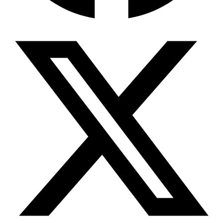
Wissensdatenbank & Management
Intention Economy · NEU
Was nach KI-Agenten kommt
Company Brain
Zentrale Wissensbasis
Proaktive KI
Handelt, bevor Sie fragen
Intention-Marketing
Kaufabsichten in Echtzeit
Wissens-Chatbot (RAG)
Firmenwissen als Chatbot
Corporate LLM
DSGVO-konformer KI-Workspace
Wissensmanagement
Software für Firmenwissen
Agentische Systeme
Autonome Prozessketten