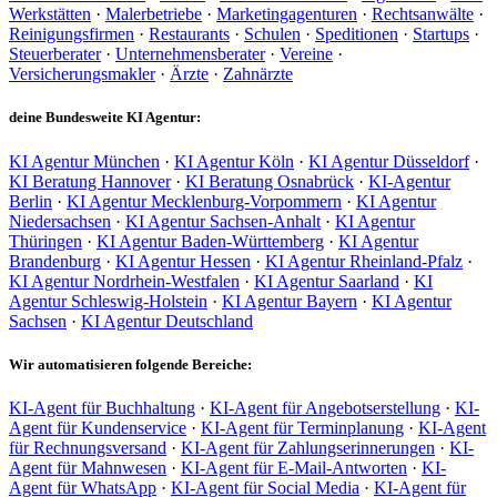
Werkstätten
·
Malerbetriebe
·
Marketingagenturen
·
Rechtsanwälte
·
Reinigungsfirmen
·
Restaurants
·
Schulen
·
Speditionen
·
Startups
·
Steuerberater
·
Unternehmensberater
·
Vereine
·
Versicherungsmakler
·
Ärzte
·
Zahnärzte
deine Bundesweite KI Agentur:
KI Agentur München
·
KI Agentur Köln
·
KI Agentur Düsseldorf
·
KI Beratung Hannover
·
KI Beratung Osnabrück
·
KI-Agentur
Berlin
·
KI Agentur Mecklenburg-Vorpommern
·
KI Agentur
Niedersachsen
·
KI Agentur Sachsen-Anhalt
·
KI Agentur
Thüringen
·
KI Agentur Baden-Württemberg
·
KI Agentur
Brandenburg
·
KI Agentur Hessen
·
KI Agentur Rheinland-Pfalz
·
KI Agentur Nordrhein-Westfalen
·
KI Agentur Saarland
·
KI
Agentur Schleswig-Holstein
·
KI Agentur Bayern
·
KI Agentur
Sachsen
·
KI Agentur Deutschland
Wir automatisieren folgende Bereiche:
KI-Agent für Buchhaltung
·
KI-Agent für Angebotserstellung
·
KI-
Agent für Kundenservice
·
KI-Agent für Terminplanung
·
KI-Agent
für Rechnungsversand
·
KI-Agent für Zahlungserinnerungen
·
KI-
Agent für Mahnwesen
·
KI-Agent für E-Mail-Antworten
·
KI-
Agent für WhatsApp
·
KI-Agent für Social Media
·
KI-Agent für