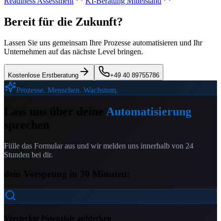
Readiness Assessment
KI-Beratung Mittelstand
Bereit für die Zukunft?
Lassen Sie uns gemeinsam Ihre Prozesse automatisieren und Ihr
Unternehmen auf das nächste Level bringen.
Kostenlose Erstberatung
+49 40 89755786
Prozesse. Menschen. Wachstum.
Lass uns über deine
Automatisierung
sprechen
Fülle das Formular aus und wir melden uns innerhalb von 24
Stunden bei dir.
dein Vorsprung in 30 Minuten:
Versteckte Potenziale aufdecken