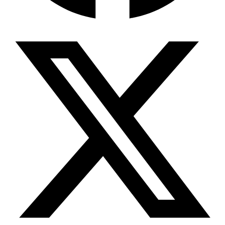
Wissensdatenbank & Management
Intention Economy · NEU
Was nach KI-Agenten kommt
Company Brain
Zentrale Wissensbasis
Proaktive KI
Handelt, bevor Sie fragen
Intention-Marketing
Kaufabsichten in Echtzeit
Wissens-Chatbot (RAG)
Firmenwissen als Chatbot
Corporate LLM
DSGVO-konformer KI-Workspace
Wissensmanagement
Software für Firmenwissen
Agentische Systeme
Autonome Prozessketten