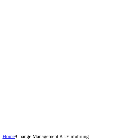
Chatbot nach Branche
KI-Tools & Wissen
Softwareentwicklung
Kostenrechner
Software-Finanzierung
Wissen
Über uns
Termin buchen
KI-Agent erstellen
Kontakt
Home
/
Change Management KI-Einführung