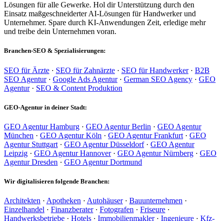
Lösungen für alle Gewerke. Hol dir Unterstützung durch den
Einsatz maßgeschneiderter AI-Lösungen für Handwerker und
Unternehmer. Spare durch KI-Anwendungen Zeit, erledige mehr
und treibe dein Unternehmen voran.
Branchen-SEO & Spezialisierungen:
SEO für Ärzte
·
SEO für Zahnärzte
·
SEO für Handwerker
·
B2B
SEO Agentur
·
Google Ads Agentur
·
German SEO Agency
·
GEO
Agentur
·
SEO & Content Produktion
GEO-Agentur in deiner Stadt:
GEO Agentur Hamburg
·
GEO Agentur Berlin
·
GEO Agentur
München
·
GEO Agentur Köln
·
GEO Agentur Frankfurt
·
GEO
Agentur Stuttgart
·
GEO Agentur Düsseldorf
·
GEO Agentur
Leipzig
·
GEO Agentur Hannover
·
GEO Agentur Nürnberg
·
GEO
Agentur Dresden
·
GEO Agentur Dortmund
Wir digitalisieren folgende Branchen:
Architekten
·
Apotheken
·
Autohäuser
·
Bauunternehmen
·
Einzelhandel
·
Finanzberater
·
Fotografen
·
Friseure
·
Handwerksbetriebe
·
Hotels
·
Immobilienmakler
·
Ingenieure
·
Kfz-