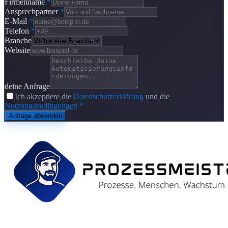
Firmenname
*
Ansprechpartner
*
E-Mail
*
Telefon
*
Branche
Website
deine Anfrage
Ich akzeptiere die
Datenschutzerklärung
und die
Nutzungsbedingungen
*
Anfrage absenden