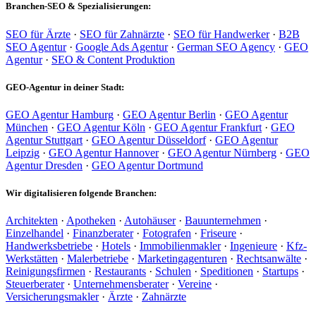
Branchen-SEO & Spezialisierungen:
SEO für Ärzte
·
SEO für Zahnärzte
·
SEO für Handwerker
·
B2B
SEO Agentur
·
Google Ads Agentur
·
German SEO Agency
·
GEO
Agentur
·
SEO & Content Produktion
GEO-Agentur in deiner Stadt:
GEO Agentur Hamburg
·
GEO Agentur Berlin
·
GEO Agentur
München
·
GEO Agentur Köln
·
GEO Agentur Frankfurt
·
GEO
Agentur Stuttgart
·
GEO Agentur Düsseldorf
·
GEO Agentur
Leipzig
·
GEO Agentur Hannover
·
GEO Agentur Nürnberg
·
GEO
Agentur Dresden
·
GEO Agentur Dortmund
Wir digitalisieren folgende Branchen:
Architekten
·
Apotheken
·
Autohäuser
·
Bauunternehmen
·
Einzelhandel
·
Finanzberater
·
Fotografen
·
Friseure
·
Handwerksbetriebe
·
Hotels
·
Immobilienmakler
·
Ingenieure
·
Kfz-
Werkstätten
·
Malerbetriebe
·
Marketingagenturen
·
Rechtsanwälte
·
Reinigungsfirmen
·
Restaurants
·
Schulen
·
Speditionen
·
Startups
·
Steuerberater
·
Unternehmensberater
·
Vereine
·
Versicherungsmakler
·
Ärzte
·
Zahnärzte