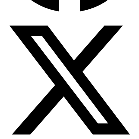
Wissensdatenbank & Management
Intention Economy · NEU
Was nach KI-Agenten kommt
Company Brain
Zentrale Wissensbasis
Proaktive KI
Handelt, bevor Sie fragen
Intention-Marketing
Kaufabsichten in Echtzeit
Wissens-Chatbot (RAG)
Firmenwissen als Chatbot
Corporate LLM
DSGVO-konformer KI-Workspace
Wissensmanagement
Software für Firmenwissen
Agentische Systeme
Autonome Prozessketten