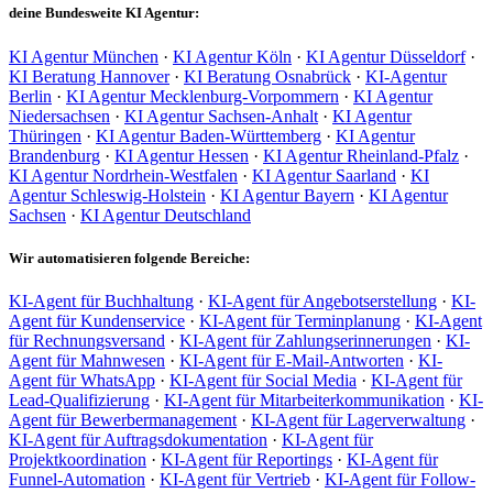
deine Bundesweite KI Agentur:
KI Agentur München
·
KI Agentur Köln
·
KI Agentur Düsseldorf
·
KI Beratung Hannover
·
KI Beratung Osnabrück
·
KI-Agentur
Berlin
·
KI Agentur Mecklenburg-Vorpommern
·
KI Agentur
Niedersachsen
·
KI Agentur Sachsen-Anhalt
·
KI Agentur
Thüringen
·
KI Agentur Baden-Württemberg
·
KI Agentur
Brandenburg
·
KI Agentur Hessen
·
KI Agentur Rheinland-Pfalz
·
KI Agentur Nordrhein-Westfalen
·
KI Agentur Saarland
·
KI
Agentur Schleswig-Holstein
·
KI Agentur Bayern
·
KI Agentur
Sachsen
·
KI Agentur Deutschland
Wir automatisieren folgende Bereiche:
KI-Agent für Buchhaltung
·
KI-Agent für Angebotserstellung
·
KI-
Agent für Kundenservice
·
KI-Agent für Terminplanung
·
KI-Agent
für Rechnungsversand
·
KI-Agent für Zahlungserinnerungen
·
KI-
Agent für Mahnwesen
·
KI-Agent für E-Mail-Antworten
·
KI-
Agent für WhatsApp
·
KI-Agent für Social Media
·
KI-Agent für
Lead-Qualifizierung
·
KI-Agent für Mitarbeiterkommunikation
·
KI-
Agent für Bewerbermanagement
·
KI-Agent für Lagerverwaltung
·
KI-Agent für Auftragsdokumentation
·
KI-Agent für
Projektkoordination
·
KI-Agent für Reportings
·
KI-Agent für
Funnel-Automation
·
KI-Agent für Vertrieb
·
KI-Agent für Follow-