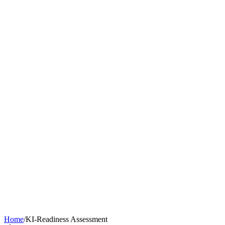
Chatbot nach Branche
KI-Tools & Wissen
Softwareentwicklung
Kostenrechner
Software-Finanzierung
Wissen
Über uns
Termin buchen
KI-Agent erstellen
Kontakt
Home
/
KI-Readiness Assessment