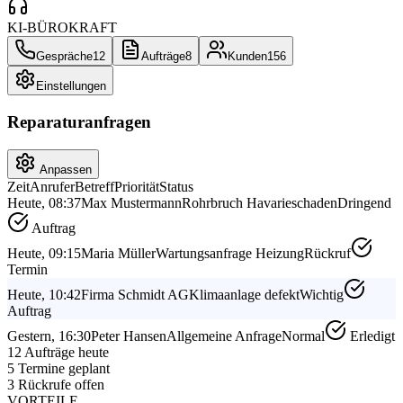
KI-BÜROKRAFT
Gespräche
12
Aufträge
8
Kunden
156
Einstellungen
Reparaturanfragen
Anpassen
Zeit
Anrufer
Betreff
Priorität
Status
Heute, 08:37
Max Mustermann
Rohrbruch Havarieschaden
Dringend
Auftrag
Heute, 09:15
Maria Müller
Wartungsanfrage Heizung
Rückruf
Termin
Heute, 10:42
Firma Schmidt AG
Klimaanlage defekt
Wichtig
Auftrag
Gestern, 16:30
Peter Hansen
Allgemeine Anfrage
Normal
Erledigt
12 Aufträge heute
5 Termine geplant
3 Rückrufe offen
VORTEILE