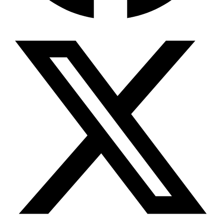
Wissensdatenbank & Management
Intention Economy · NEU
Was nach KI-Agenten kommt
Company Brain
Zentrale Wissensbasis
Proaktive KI
Handelt, bevor Sie fragen
Intention-Marketing
Kaufabsichten in Echtzeit
Wissens-Chatbot (RAG)
Firmenwissen als Chatbot
Corporate LLM
DSGVO-konformer KI-Workspace
Wissensmanagement
Software für Firmenwissen
Agentische Systeme
Autonome Prozessketten