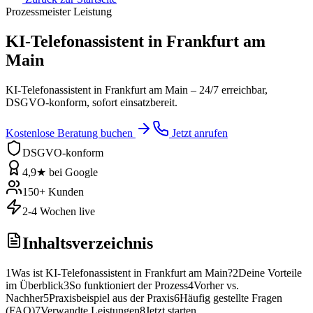
Prozessmeister Leistung
KI-Telefonassistent in Frankfurt am
Main
KI-Telefonassistent in Frankfurt am Main – 24/7 erreichbar,
DSGVO-konform, sofort einsatzbereit.
Kostenlose Beratung buchen
Jetzt anrufen
DSGVO-konform
4,9★ bei Google
150+ Kunden
2-4 Wochen live
Inhaltsverzeichnis
1
Was ist KI-Telefonassistent in Frankfurt am Main?
2
Deine Vorteile
im Überblick
3
So funktioniert der Prozess
4
Vorher vs.
Nachher
5
Praxisbeispiel aus der Praxis
6
Häufig gestellte Fragen
(FAQ)
7
Verwandte Leistungen
8
Jetzt starten