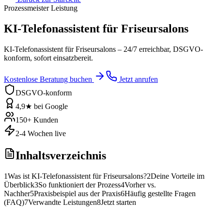
Prozessmeister Leistung
KI-Telefonassistent für Friseursalons
KI-Telefonassistent für Friseursalons – 24/7 erreichbar, DSGVO-
konform, sofort einsatzbereit.
Kostenlose Beratung buchen
Jetzt anrufen
DSGVO-konform
4,9★ bei Google
150+ Kunden
2-4 Wochen live
Inhaltsverzeichnis
1
Was ist KI-Telefonassistent für Friseursalons?
2
Deine Vorteile im
Überblick
3
So funktioniert der Prozess
4
Vorher vs.
Nachher
5
Praxisbeispiel aus der Praxis
6
Häufig gestellte Fragen
(FAQ)
7
Verwandte Leistungen
8
Jetzt starten