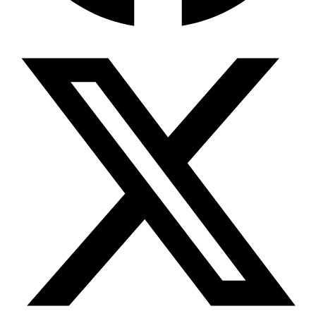
Wissensdatenbank & Management
Intention Economy · NEU
Was nach KI-Agenten kommt
Company Brain
Zentrale Wissensbasis
Proaktive KI
Handelt, bevor Sie fragen
Intention-Marketing
Kaufabsichten in Echtzeit
Wissens-Chatbot (RAG)
Firmenwissen als Chatbot
Corporate LLM
DSGVO-konformer KI-Workspace
Wissensmanagement
Software für Firmenwissen
Agentische Systeme
Autonome Prozessketten