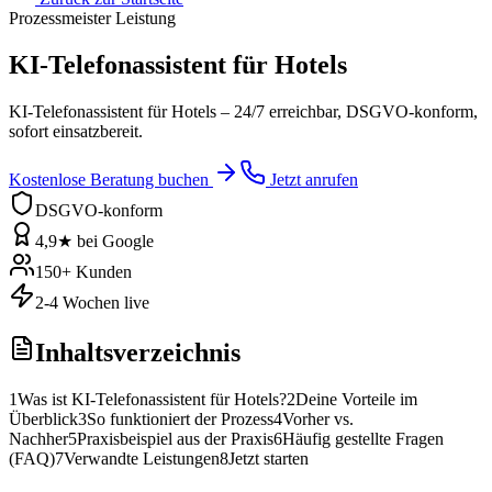
Prozessmeister Leistung
KI-Telefonassistent für Hotels
KI-Telefonassistent für Hotels – 24/7 erreichbar, DSGVO-konform,
sofort einsatzbereit.
Kostenlose Beratung buchen
Jetzt anrufen
DSGVO-konform
4,9★ bei Google
150+ Kunden
2-4 Wochen live
Inhaltsverzeichnis
1
Was ist KI-Telefonassistent für Hotels?
2
Deine Vorteile im
Überblick
3
So funktioniert der Prozess
4
Vorher vs.
Nachher
5
Praxisbeispiel aus der Praxis
6
Häufig gestellte Fragen
(FAQ)
7
Verwandte Leistungen
8
Jetzt starten