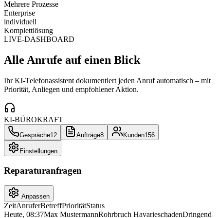
Mehrere Prozesse
Enterprise
individuell
Komplettlösung
LIVE-DASHBOARD
Alle Anrufe auf einen Blick
Ihr KI-Telefonassistent dokumentiert jeden Anruf automatisch – mit
Priorität, Anliegen und empfohlener Aktion.
KI-BÜROKRAFT
Gespräche
12
Aufträge
8
Kunden
156
Einstellungen
Reparaturanfragen
Anpassen
Zeit
Anrufer
Betreff
Priorität
Status
Heute, 08:37
Max Mustermann
Rohrbruch Havarieschaden
Dringend