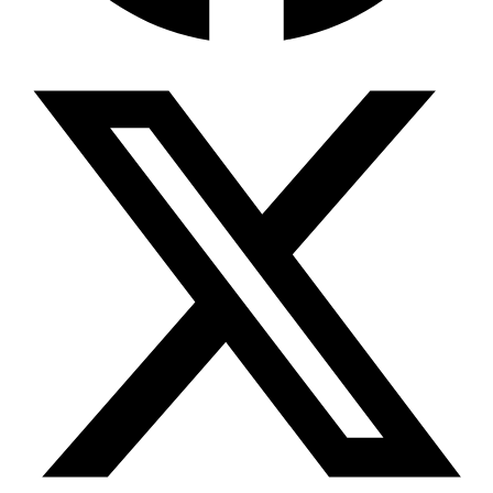
Wissensdatenbank & Management
Intention Economy · NEU
Was nach KI-Agenten kommt
Company Brain
Zentrale Wissensbasis
Proaktive KI
Handelt, bevor Sie fragen
Intention-Marketing
Kaufabsichten in Echtzeit
Wissens-Chatbot (RAG)
Firmenwissen als Chatbot
Corporate LLM
DSGVO-konformer KI-Workspace
Wissensmanagement
Software für Firmenwissen
Agentische Systeme
Autonome Prozessketten