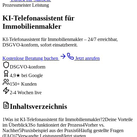
Prozessmeister Leistung
KI-Telefonassistent für
Immobilienmakler
KI-Telefonassistent für Immobilienmakler – 24/7 erreichbar,
DSGVO-konform, sofort einsatzbereit.
Kostenlose Beratung buchen
Jetzt anrufen
DSGVO-konform
4,9★ bei Google
150+ Kunden
2-4 Wochen live
Inhaltsverzeichnis
1
Was ist KI-Telefonassistent für Immobilienmakler?
2
Deine Vorteile
im Überblick
3
So funktioniert der Prozess
4
Vorher vs.
Nachher
5
Praxisbeispiel aus der Praxis
6
Häufig gestellte Fragen
(FAQ)
7
Verwandte Leistungen
8
Jetzt starten