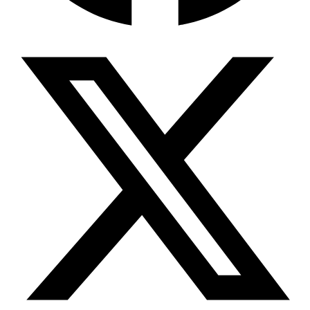
Wissensdatenbank & Management
Intention Economy · NEU
Was nach KI-Agenten kommt
Company Brain
Zentrale Wissensbasis
Proaktive KI
Handelt, bevor Sie fragen
Intention-Marketing
Kaufabsichten in Echtzeit
Wissens-Chatbot (RAG)
Firmenwissen als Chatbot
Corporate LLM
DSGVO-konformer KI-Workspace
Wissensmanagement
Software für Firmenwissen
Agentische Systeme
Autonome Prozessketten