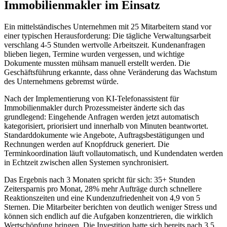
Immobilienmakler
im Einsatz
Ein mittelständisches Unternehmen mit 25 Mitarbeitern stand vor
einer typischen Herausforderung: Die tägliche Verwaltungsarbeit
verschlang 4-5 Stunden wertvolle Arbeitszeit. Kundenanfragen
blieben liegen, Termine wurden vergessen, und wichtige
Dokumente mussten mühsam manuell erstellt werden. Die
Geschäftsführung erkannte, dass ohne Veränderung das Wachstum
des Unternehmens gebremst würde.
Nach der Implementierung von
KI-Telefonassistent für
Immobilienmakler
durch Prozessmeister änderte sich das
grundlegend: Eingehende Anfragen werden jetzt automatisch
kategorisiert, priorisiert und innerhalb von Minuten beantwortet.
Standarddokumente wie Angebote, Auftragsbestätigungen und
Rechnungen werden auf Knopfdruck generiert. Die
Terminkoordination läuft vollautomatisch, und Kundendaten werden
in Echtzeit zwischen allen Systemen synchronisiert.
Das Ergebnis nach 3 Monaten spricht für sich: 35+ Stunden
Zeitersparnis pro Monat, 28% mehr Aufträge durch schnellere
Reaktionszeiten und eine Kundenzufriedenheit von 4,9 von 5
Sternen. Die Mitarbeiter berichten von deutlich weniger Stress und
können sich endlich auf die Aufgaben konzentrieren, die wirklich
Wertschöpfung bringen. Die Investition hatte sich bereits nach 3,5