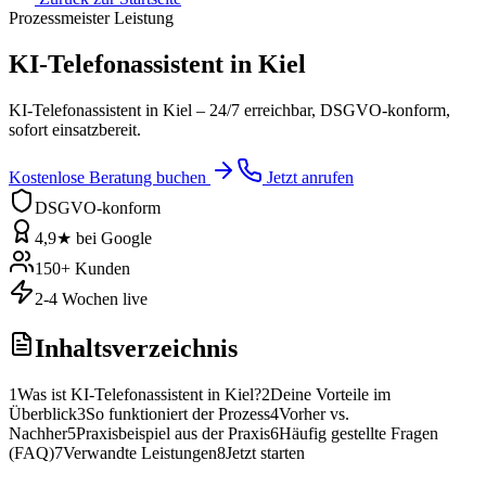
Prozessmeister Leistung
KI-Telefonassistent in Kiel
KI-Telefonassistent in Kiel – 24/7 erreichbar, DSGVO-konform,
sofort einsatzbereit.
Kostenlose Beratung buchen
Jetzt anrufen
DSGVO-konform
4,9★ bei Google
150+ Kunden
2-4 Wochen live
Inhaltsverzeichnis
1
Was ist KI-Telefonassistent in Kiel?
2
Deine Vorteile im
Überblick
3
So funktioniert der Prozess
4
Vorher vs.
Nachher
5
Praxisbeispiel aus der Praxis
6
Häufig gestellte Fragen
(FAQ)
7
Verwandte Leistungen
8
Jetzt starten