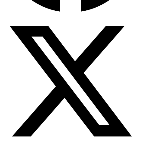
Wissensdatenbank & Management
Intention Economy · NEU
Was nach KI-Agenten kommt
Company Brain
Zentrale Wissensbasis
Proaktive KI
Handelt, bevor Sie fragen
Intention-Marketing
Kaufabsichten in Echtzeit
Wissens-Chatbot (RAG)
Firmenwissen als Chatbot
Corporate LLM
DSGVO-konformer KI-Workspace
Wissensmanagement
Software für Firmenwissen
Agentische Systeme
Autonome Prozessketten