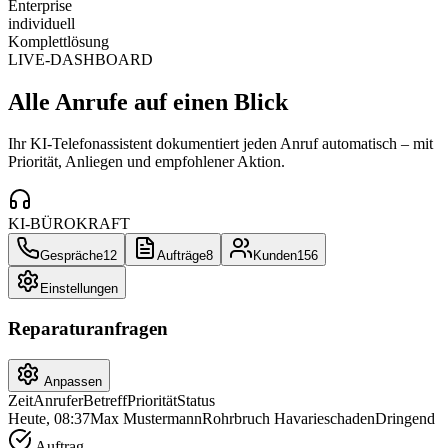
Enterprise
individuell
Komplettlösung
LIVE-DASHBOARD
Alle Anrufe auf einen Blick
Ihr KI-Telefonassistent dokumentiert jeden Anruf automatisch – mit
Priorität, Anliegen und empfohlener Aktion.
KI-BÜROKRAFT
Gespräche
12
Aufträge
8
Kunden
156
Einstellungen
Reparaturanfragen
Anpassen
Zeit
Anrufer
Betreff
Priorität
Status
Heute, 08:37
Max Mustermann
Rohrbruch Havarieschaden
Dringend
Auftrag