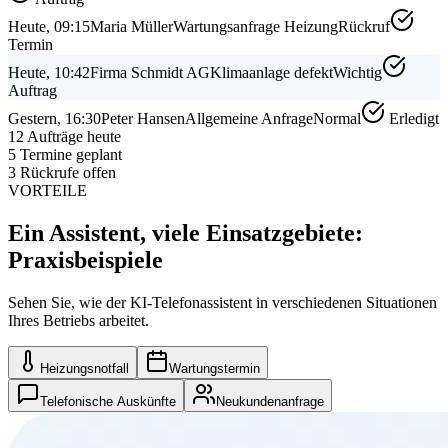
Heute, 09:15
Maria Müller
Wartungsanfrage Heizung
Rückruf
Termin
Heute, 10:42
Firma Schmidt AG
Klimaanlage defekt
Wichtig
Auftrag
Gestern, 16:30
Peter Hansen
Allgemeine Anfrage
Normal
Erledigt
12 Aufträge heute
5 Termine geplant
3 Rückrufe offen
VORTEILE
Ein Assistent, viele Einsatzgebiete:
Praxisbeispiele
Sehen Sie, wie der KI-Telefonassistent in verschiedenen Situationen
Ihres Betriebs arbeitet.
Heizungsnotfall
Wartungstermin
Telefonische Auskünfte
Neukundenanfrage