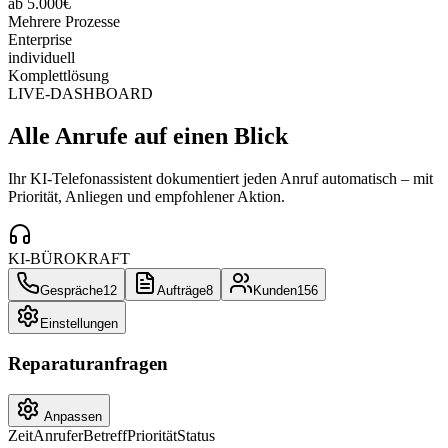
ab 5.000€
Mehrere Prozesse
Enterprise
individuell
Komplettlösung
LIVE-DASHBOARD
Alle Anrufe auf einen Blick
Ihr KI-Telefonassistent dokumentiert jeden Anruf automatisch – mit
Priorität, Anliegen und empfohlener Aktion.
KI-BÜROKRAFT
Gespräche
12
Aufträge
8
Kunden
156
Einstellungen
Reparaturanfragen
Anpassen
Zeit
Anrufer
Betreff
Priorität
Status