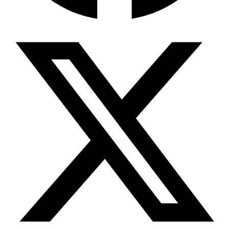
Wissensdatenbank & Management
Intention Economy · NEU
Was nach KI-Agenten kommt
Company Brain
Zentrale Wissensbasis
Proaktive KI
Handelt, bevor Sie fragen
Intention-Marketing
Kaufabsichten in Echtzeit
Wissens-Chatbot (RAG)
Firmenwissen als Chatbot
Corporate LLM
DSGVO-konformer KI-Workspace
Wissensmanagement
Software für Firmenwissen
Agentische Systeme
Autonome Prozessketten