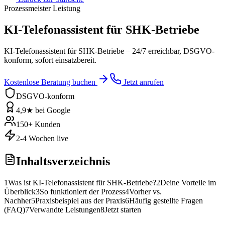
Prozessmeister Leistung
KI-Telefonassistent für SHK-Betriebe
KI-Telefonassistent für SHK-Betriebe – 24/7 erreichbar, DSGVO-
konform, sofort einsatzbereit.
Kostenlose Beratung buchen
Jetzt anrufen
DSGVO-konform
4,9★ bei Google
150+ Kunden
2-4 Wochen live
Inhaltsverzeichnis
1
Was ist KI-Telefonassistent für SHK-Betriebe?
2
Deine Vorteile im
Überblick
3
So funktioniert der Prozess
4
Vorher vs.
Nachher
5
Praxisbeispiel aus der Praxis
6
Häufig gestellte Fragen
(FAQ)
7
Verwandte Leistungen
8
Jetzt starten