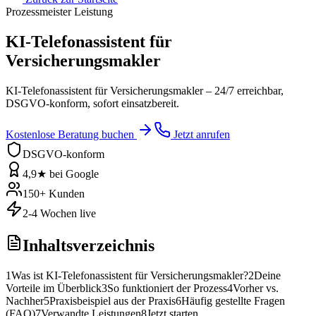
Prozessmeister Leistung
KI-Telefonassistent für
Versicherungsmakler
KI-Telefonassistent für Versicherungsmakler – 24/7 erreichbar,
DSGVO-konform, sofort einsatzbereit.
Kostenlose Beratung buchen
Jetzt anrufen
DSGVO-konform
4,9★ bei Google
150+ Kunden
2-4 Wochen live
Inhaltsverzeichnis
1
Was ist KI-Telefonassistent für Versicherungsmakler?
2
Deine
Vorteile im Überblick
3
So funktioniert der Prozess
4
Vorher vs.
Nachher
5
Praxisbeispiel aus der Praxis
6
Häufig gestellte Fragen
(FAQ)
7
Verwandte Leistungen
8
Jetzt starten