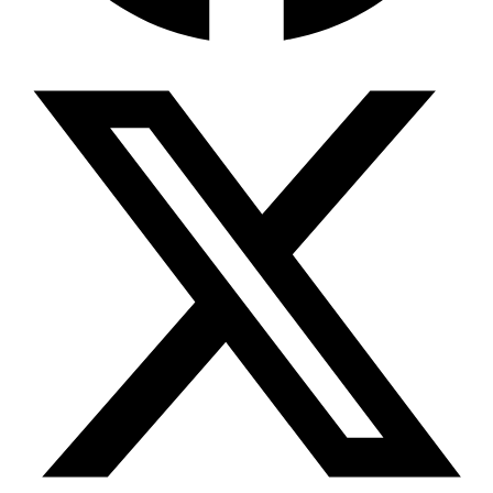
Wissensdatenbank & Management
Intention Economy · NEU
Was nach KI-Agenten kommt
Company Brain
Zentrale Wissensbasis
Proaktive KI
Handelt, bevor Sie fragen
Intention-Marketing
Kaufabsichten in Echtzeit
Wissens-Chatbot (RAG)
Firmenwissen als Chatbot
Corporate LLM
DSGVO-konformer KI-Workspace
Wissensmanagement
Software für Firmenwissen
Agentische Systeme
Autonome Prozessketten