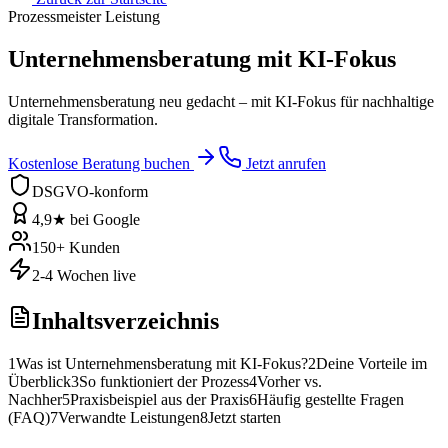
Prozessmeister Leistung
Unternehmensberatung mit KI-Fokus
Unternehmensberatung neu gedacht – mit KI-Fokus für nachhaltige
digitale Transformation.
Kostenlose Beratung buchen
Jetzt anrufen
DSGVO-konform
4,9★ bei Google
150+ Kunden
2-4 Wochen live
Inhaltsverzeichnis
1
Was ist Unternehmensberatung mit KI-Fokus?
2
Deine Vorteile im
Überblick
3
So funktioniert der Prozess
4
Vorher vs.
Nachher
5
Praxisbeispiel aus der Praxis
6
Häufig gestellte Fragen
(FAQ)
7
Verwandte Leistungen
8
Jetzt starten