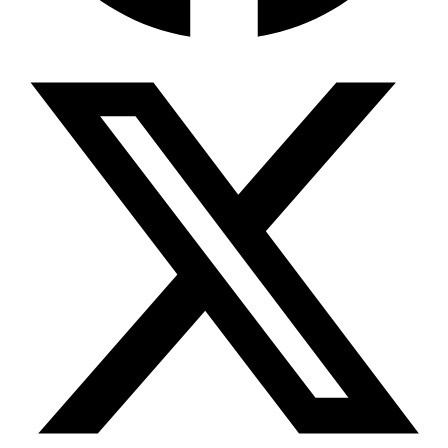
Wissensdatenbank & Management
Intention Economy · NEU
Was nach KI-Agenten kommt
Company Brain
Zentrale Wissensbasis
Proaktive KI
Handelt, bevor Sie fragen
Intention-Marketing
Kaufabsichten in Echtzeit
Wissens-Chatbot (RAG)
Firmenwissen als Chatbot
Corporate LLM
DSGVO-konformer KI-Workspace
Wissensmanagement
Software für Firmenwissen
Agentische Systeme
Autonome Prozessketten