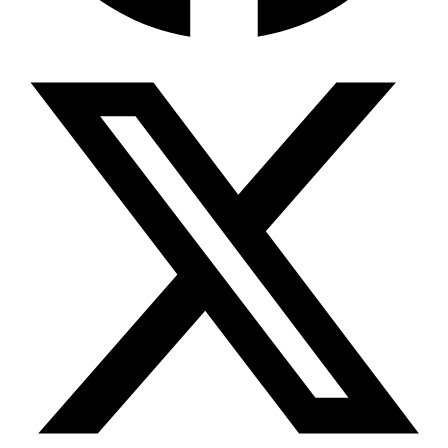
Wissensdatenbank & Management
Intention Economy · NEU
Was nach KI-Agenten kommt
Company Brain
Zentrale Wissensbasis
Proaktive KI
Handelt, bevor Sie fragen
Intention-Marketing
Kaufabsichten in Echtzeit
Wissens-Chatbot (RAG)
Firmenwissen als Chatbot
Corporate LLM
DSGVO-konformer KI-Workspace
Wissensmanagement
Software für Firmenwissen
Agentische Systeme
Autonome Prozessketten