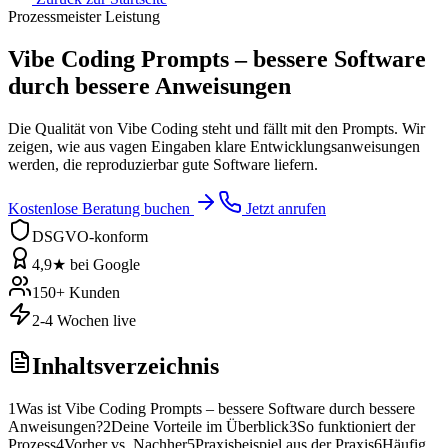
Prozessmeister Leistung
Vibe Coding Prompts – bessere Software
durch bessere Anweisungen
Die Qualität von Vibe Coding steht und fällt mit den Prompts. Wir
zeigen, wie aus vagen Eingaben klare Entwicklungsanweisungen
werden, die reproduzierbar gute Software liefern.
Kostenlose Beratung buchen
Jetzt anrufen
DSGVO-konform
4,9★ bei Google
150+ Kunden
2-4 Wochen live
Inhaltsverzeichnis
1
Was ist Vibe Coding Prompts – bessere Software durch bessere
Anweisungen?
2
Deine Vorteile im Überblick
3
So funktioniert der
Prozess
4
Vorher vs. Nachher
5
Praxisbeispiel aus der Praxis
6
Häufig