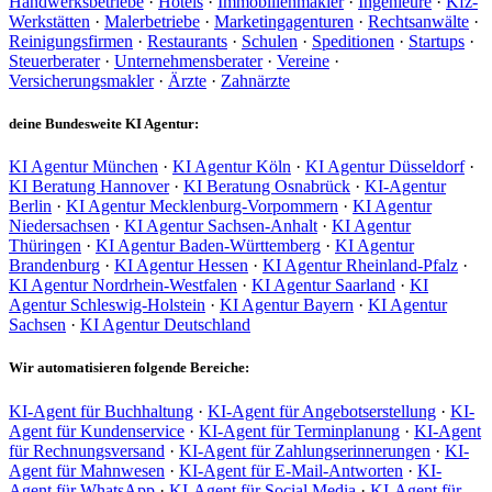
Handwerksbetriebe
·
Hotels
·
Immobilienmakler
·
Ingenieure
·
Kfz-
Werkstätten
·
Malerbetriebe
·
Marketingagenturen
·
Rechtsanwälte
·
Reinigungsfirmen
·
Restaurants
·
Schulen
·
Speditionen
·
Startups
·
Steuerberater
·
Unternehmensberater
·
Vereine
·
Versicherungsmakler
·
Ärzte
·
Zahnärzte
deine Bundesweite KI Agentur:
KI Agentur München
·
KI Agentur Köln
·
KI Agentur Düsseldorf
·
KI Beratung Hannover
·
KI Beratung Osnabrück
·
KI-Agentur
Berlin
·
KI Agentur Mecklenburg-Vorpommern
·
KI Agentur
Niedersachsen
·
KI Agentur Sachsen-Anhalt
·
KI Agentur
Thüringen
·
KI Agentur Baden-Württemberg
·
KI Agentur
Brandenburg
·
KI Agentur Hessen
·
KI Agentur Rheinland-Pfalz
·
KI Agentur Nordrhein-Westfalen
·
KI Agentur Saarland
·
KI
Agentur Schleswig-Holstein
·
KI Agentur Bayern
·
KI Agentur
Sachsen
·
KI Agentur Deutschland
Wir automatisieren folgende Bereiche:
KI-Agent für Buchhaltung
·
KI-Agent für Angebotserstellung
·
KI-
Agent für Kundenservice
·
KI-Agent für Terminplanung
·
KI-Agent
für Rechnungsversand
·
KI-Agent für Zahlungserinnerungen
·
KI-
Agent für Mahnwesen
·
KI-Agent für E-Mail-Antworten
·
KI-
Agent für WhatsApp
·
KI-Agent für Social Media
·
KI-Agent für