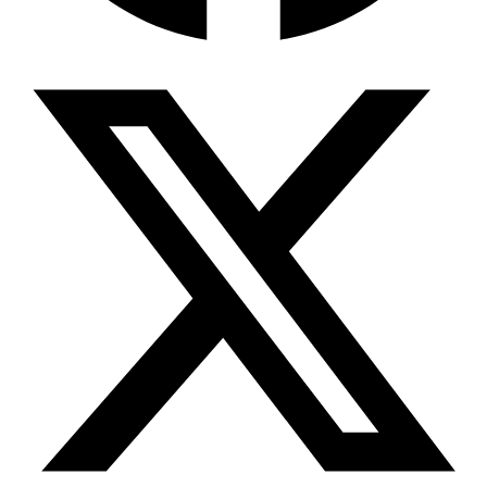
Wissensdatenbank & Management
Intention Economy · NEU
Was nach KI-Agenten kommt
Company Brain
Zentrale Wissensbasis
Proaktive KI
Handelt, bevor Sie fragen
Intention-Marketing
Kaufabsichten in Echtzeit
Wissens-Chatbot (RAG)
Firmenwissen als Chatbot
Corporate LLM
DSGVO-konformer KI-Workspace
Wissensmanagement
Software für Firmenwissen
Agentische Systeme
Autonome Prozessketten