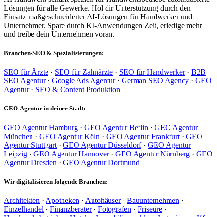
Lösungen für alle Gewerke. Hol dir Unterstützung durch den
Einsatz maßgeschneiderter AI-Lösungen für Handwerker und
Unternehmer. Spare durch KI-Anwendungen Zeit, erledige mehr
und treibe dein Unternehmen voran.
Branchen-SEO & Spezialisierungen:
SEO für Ärzte
·
SEO für Zahnärzte
·
SEO für Handwerker
·
B2B
SEO Agentur
·
Google Ads Agentur
·
German SEO Agency
·
GEO
Agentur
·
SEO & Content Produktion
GEO-Agentur in deiner Stadt:
GEO Agentur Hamburg
·
GEO Agentur Berlin
·
GEO Agentur
München
·
GEO Agentur Köln
·
GEO Agentur Frankfurt
·
GEO
Agentur Stuttgart
·
GEO Agentur Düsseldorf
·
GEO Agentur
Leipzig
·
GEO Agentur Hannover
·
GEO Agentur Nürnberg
·
GEO
Agentur Dresden
·
GEO Agentur Dortmund
Wir digitalisieren folgende Branchen:
Architekten
·
Apotheken
·
Autohäuser
·
Bauunternehmen
·
Einzelhandel
·
Finanzberater
·
Fotografen
·
Friseure
·