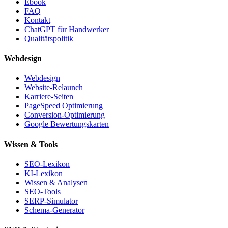
Ebook
FAQ
Kontakt
ChatGPT für Handwerker
Qualitätspolitik
Webdesign
Webdesign
Website-Relaunch
Karriere-Seiten
PageSpeed Optimierung
Conversion-Optimierung
Google Bewertungskarten
Wissen & Tools
SEO-Lexikon
KI-Lexikon
Wissen & Analysen
SEO-Tools
SERP-Simulator
Schema-Generator