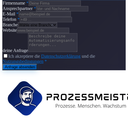
Firmenname
*
Ansprechpartner
*
E-Mail
*
Telefon
*
Branche
Website
deine Anfrage
Ich akzeptiere die
Datenschutzerklärung
und die
Nutzungsbedingungen
*
Anfrage absenden