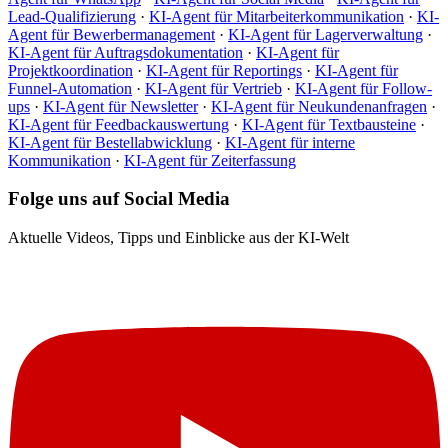
Lead-Qualifizierung
·
KI-Agent für Mitarbeiterkommunikation
·
KI-
Agent für Bewerbermanagement
·
KI-Agent für Lagerverwaltung
·
KI-Agent für Auftragsdokumentation
·
KI-Agent für
Projektkoordination
·
KI-Agent für Reportings
·
KI-Agent für
Funnel-Automation
·
KI-Agent für Vertrieb
·
KI-Agent für Follow-
ups
·
KI-Agent für Newsletter
·
KI-Agent für Neukundenanfragen
·
KI-Agent für Feedbackauswertung
·
KI-Agent für Textbausteine
·
KI-Agent für Bestellabwicklung
·
KI-Agent für interne
Kommunikation
·
KI-Agent für Zeiterfassung
Folge uns auf Social Media
Aktuelle Videos, Tipps und Einblicke aus der KI-Welt